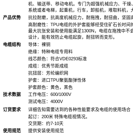
机、输送带、移动电机。专门为超强机械应力、干燥
系统或者电梯，起重机，行车，卸船机，堆取料机，
产品优势
抗拉耐磨，抗高度机械应力，耐拖拽，耐扭曲，坚固
高耐磨性：TPU电缆的外护套能够经受住矿石长时间
最大抗张安装和使用能满足1300N，电缆在拖拽中
设计，能有效防止电缆起旋，耐扭转而变形。
电缆结构
导体：裸铜
绝缘：特种电缆专用料
线芯颜色：符合VDE0293标准
成缆：优秀节距成缆
抗扭层：芳纶编织网
护套：进口TPU聚氨酯弹性体
护套颜色：黄色，黑色
技术数据
工作电压：600/1000V
测试电压：4000V
订货要求
详细告知需要达到的各种性能要求及电缆的使用场合
起订：200米 特殊电缆视情况。
交货期：约7-10天
使用规范
提供安装使用规范