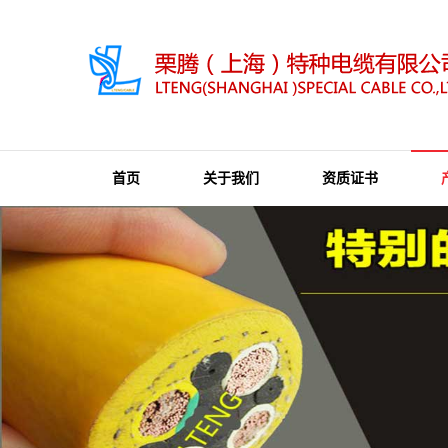
首页
关于我们
资质证书