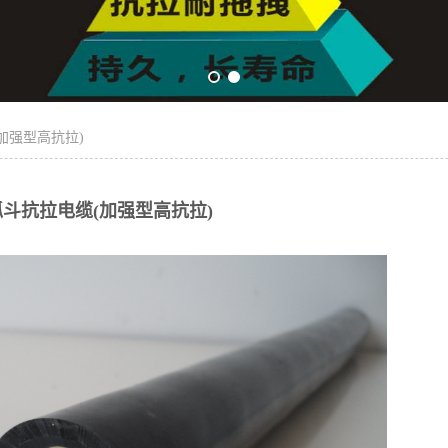
加强型高抗拉)
斗抗拉电缆(加强型高抗拉)