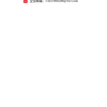
企业邮箱：15021900288@163.com