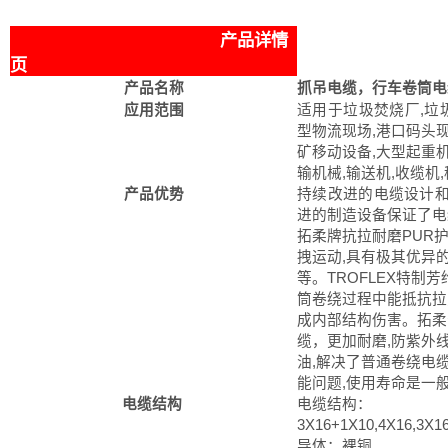
产品详情
页
产品名称
抓吊电缆，行车卷筒电
应用范围
适用于垃圾焚烧厂,垃
型物流现场,港口码头
矿移动设备,大型起重机
输机械,输送机,收缆机
产品优势
持续改进的电缆设计和
进的制造设备保证了
拓柔牌抗拉耐磨PUR
拽运动,具有极其优异的
等。TROFLEX特制
筒卷绕过程中能抵抗拉
成内部结构伤害。拓柔
缆，更加耐磨,防紫外线
油,解决了普通卷绕电
能问题,使用寿命是一
电缆结构
电缆结构：
3X16+1X10,4X16,3X1
导体：裸铜