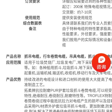
订货要求
详细告知需要达到的各种性能
起订：200米 特殊电缆视情况
交货期：约7-10天
使用规范
提供安装使用规范
综合数据表
具体请联系我们的专业人员索
备注
由于特种电缆的特性要求极高
性能要求，外径要求，强度要
我们按用户的实际情况和设备
缆
产品名称
抓吊电缆，行车卷筒电缆，吊具电缆，抓斗起重机电
应用范围
适用于垃圾焚烧厂,垃圾发电厂,地下采矿作业现场,
等。如：各种船用抓斗,垃圾抓斗,地下采矿移动设备,大
起重机,运输机械,输送机,收缆机,移动行车及天车电缆
产品优势
持续改进的电缆设计和进口材料的使用大大提高了电
准制造工艺。
拓柔牌抗拉耐磨PUR护套垃圾抓斗卷筒电缆,可以经
特性,绝缘耐压,卷绕耐压,耐磨特性等。TROFLEX
卷筒卷绕过程中能抵抗拉力对电缆产生的损坏以及扭
品采用PU材质外护套垃圾吊抓斗电缆，更加耐磨,防紫
侯,耐油,解决了普通卷绕电缆耐磨使用环境下开裂,易