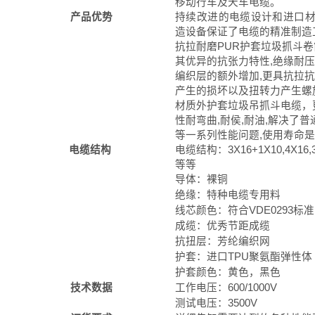
移动行车及天车电缆。
产品优势
持续改进的电缆设计和进口材
造设备保证了电缆的精准制造
抗拉耐磨PUR护套垃圾抓斗卷
其优异的抗张力特性,绝缘耐压,
编织层的额外增加,更具抗拉
产生的损坏以及扭转力产生螺
材质外护套垃圾吊抓斗电缆，更
性耐弯曲,耐侯,耐油,解决了
等一系列性能问题,使用寿命是
电缆结构
电缆结构：3X16+1X10,4X16,3X1
等等
导体：裸铜
绝缘：特种电缆专用料
线芯颜色：符合VDE0293标准
成缆：优秀节距成缆
抗扭层：芳纶编织网
护套：进口TPU聚氨酯弹性体
护套颜色：黄色，黑色
技术数据
工作电压：600/1000V
测试电压：3500V