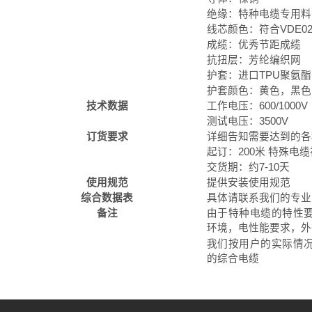
绝缘：特种电缆专用料
线芯颜色：符合VDE02
成缆：优秀节距成缆
抗扭层：芳纶编织网
护套：进口TPU聚氨
护套颜色：黄色，黑色
技术数据
工作电压：600/1000V
测试电压：3500V
订货要求
详细告知需要达到的各
起订：200米 特殊电
交货期：约7-10天
使用规范
提供安装使用规范
综合数据表
具体请联系我们的专业
备注
由于特种电缆的特性
环境，电性能要求，外
我们按用户的实际情
的综合电缆